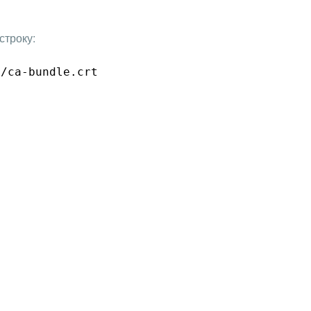
строку:
s/ca-bundle
.crt