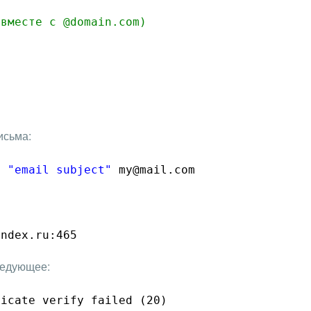
(вместе с @domain.com)
исьма:
s 
"email subject"
my@mail.com
andex.ru:465
следующее:
ficate verify failed (20)