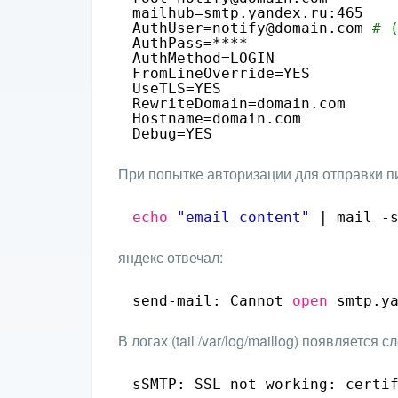
mailhub=smtp.yandex.ru:465
AuthUser=notify@domain.com 
# 
AuthPass=****
AuthMethod=LOGIN
FromLineOverride=YES
UseTLS=YES
RewriteDomain=domain.com
Hostname=domain.com
Debug=YES
При попытке авторизации для отправки п
echo
"email content"
| mail -
яндекс отвечал:
send-mail: Cannot 
open
smtp.y
В логах (tail /var/log/maillog) появляется 
sSMTP: SSL not working: certi