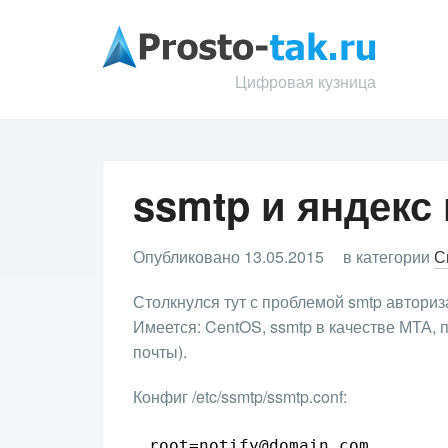
Цифровая кузница
ssmtp и яндекс
Опубликовано 13.05.2015
в категории
С
Столкнулся тут с проблемой smtp авториз
Имеется: CentOS, ssmtp в качестве МТА,
почты).
Конфиг /etc/ssmtp/ssmtp.conf:
root=notify@domain.com