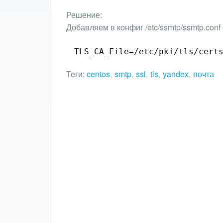
Решение:
Добавляем в конфиг /etc/ssmtp/ssmtp.conf 
TLS_CA_File=
/etc/pki/tls/cert
Теги:
centos
,
smtp
,
ssl
,
tls
,
yandex
,
почта