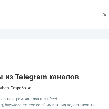
За
 из Telegram каналов
ython
,
Разработка
ю телеграм-каналов в rss-feed
og, http://feed.exileed.com/) имеют ряд недостатков: не