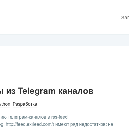
За
 из Telegram каналов
ython
,
Разработка
ю телеграм-каналов в rss-feed
og, http://feed.exileed.com/) имеют ряд недостатков: не